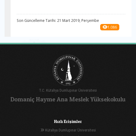
Son Güncelleme Tarihi: 21 Mart 2019, Perşembe
1.086
T.C. Kütahya Dumlupınar Üniversitesi
Domaniç Hayme Ana Meslek Yüksekokulu
Hızlı Erişimler
Kütahya Dumlupınar Üniversitesi