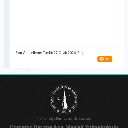
Son Güncelleme Tarihi: 27 Ocak 2026, Salı
787
T.C. Kütahya Dumlupınar Üniversitesi
Domaniç Hayme Ana Meslek Yüksekokulu