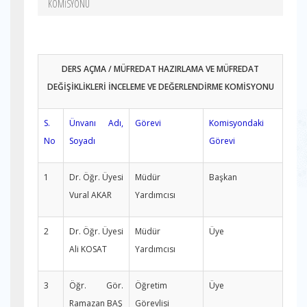
KOMİSYONU
DERS AÇMA / MÜFREDAT HAZIRLAMA VE MÜFREDAT
DEĞİŞİKLİKLERİ İNCELEME VE DEĞERLENDİRME KOMİSYONU
S.
Ünvanı Adı,
Görevi
Komisyondaki
No
Soyadı
Görevi
1
Dr. Öğr. Üyesi
Müdür
Başkan
Vural AKAR
Yardımcısı
2
Dr. Öğr. Üyesi
Müdür
Üye
Ali KOSAT
Yardımcısı
3
Öğr. Gör.
Öğretim
Üye
Ramazan BAŞ
Görevlisi