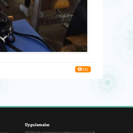
382
Uygulamalar
DPUMobil uygulamasını telefonunuza kurarak