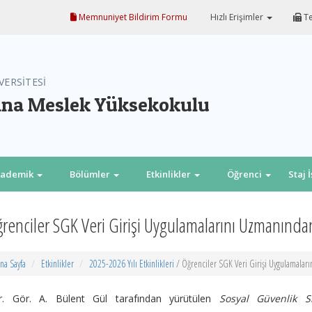
Memnuniyet Bildirim Formu
Hızlı Erişimler
Te
VERSİTESİ
na Meslek Yüksekokulu
kademik
Bölümler
Etkinlikler
Öğrenci
Staj 
renciler SGK Veri Girişi Uygulamalarını Uzmanınd
na Sayfa
Etkinlikler
2025-2026 Yılı Etkinlikleri
/ Öğrenciler SGK Veri Girişi Uygulamala
r. Gör. A. Bülent Gül tarafından yürütülen
Sosyal Güvenlik S