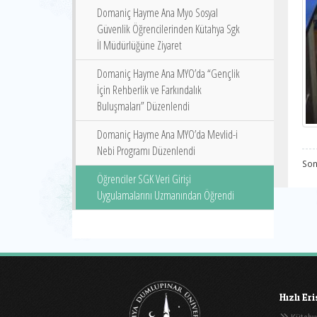
Domaniç Hayme Ana Myo Sosyal
Güvenlik Öğrencilerinden Kütahya Sgk
İl Müdürlüğüne Ziyaret
Domaniç Hayme Ana MYO’da “Gençlik
İçin Rehberlik ve Farkındalık
Buluşmaları” Düzenlendi
Domaniç Hayme Ana MYO’da Mevlid-i
Nebi Programı Düzenlendi
Son
Öğrenciler SGK Veri Girişi
Uygulamalarını Uzmanından Öğrendi
Hızlı Er