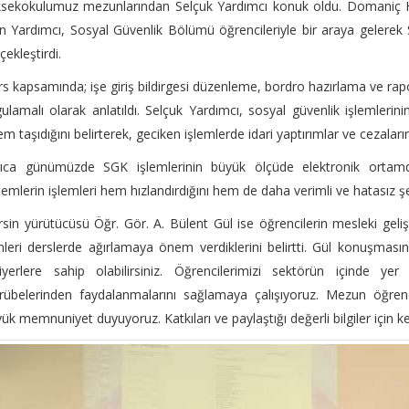
ksekokulumuz mezunlarından Selçuk Yardımcı konuk oldu. Domaniç
n Yardımcı, Sosyal Güvenlik Bölümü öğrencileriyle bir araya gelerek 
çekleştirdi.
s kapsamında; işe giriş bildirgesi düzenleme, bordro hazırlama ve rapo
ulamalı olarak anlatıldı. Selçuk Yardımcı, sosyal güvenlik işlemler
m taşıdığını belirterek, geciken işlemlerde idari yaptırımlar ve cezaları
ıca günümüzde SGK işlemlerinin büyük ölçüde elektronik ortamda g
temlerin işlemleri hem hızlandırdığını hem de daha verimli ve hatasız şe
sin yürütücüsü Öğr. Gör. A. Bülent Gül ise öğrencilerin mesleki gel
mleri derslerde ağırlamaya önem verdiklerini belirtti. Gül konuşmasında
iyerlere sahip olabilirsiniz. Öğrencilerimizi sektörün içinde ye
rübelerinden faydalanmalarını sağlamaya çalışıyoruz. Mezun öğren
ük memnuniyet duyuyoruz. Katkıları ve paylaştığı değerli bilgiler için ke