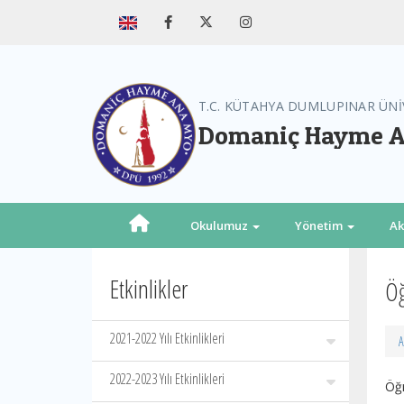
T.C. KÜTAHYA DUMLUPINAR ÜNİ
Domaniç Hayme A
Okulumuz
Yönetim
A
Etkinlikler
Öğ
2021-2022 Yılı Etkinlikleri
A
2022-2023 Yılı Etkinlikleri
Öğ