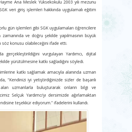
 Hayme Ana Meslek Yüksekokulu 2003 yılı mezunu
SGK veri giriş işlemleri hakkında uygulamalı eğitim
rlu gün işlemleri gibi SGK uygulamaları öğrencilere
inin zamanında ve doğru şekilde yapılmasının büyük
n söz konusu olabileceğini ifade etti.
erçekleştirildiğini vurgulayan Yardımcı, dijital
kilde yürütülmesine katkı sağladığını söyledi.
işimlerine katkı sağlamak amacıyla alanında uzman
, “Kendinizi iyi yetiştirdiğinizde sizler de başarılı
r alan uzmanlarla buluşturarak onların bilgi ve
cimiz Selçuk Yardımcı’yı dersimizde ağırlamaktan
ndisine teşekkür ediyorum.” ifadelerini kullandı.