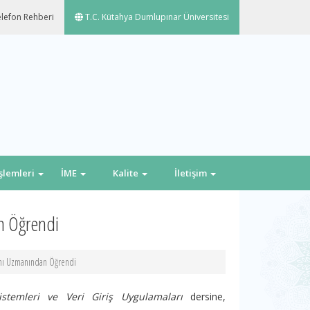
lefon Rehberi
T.C. Kütahya Dumlupınar Üniversitesi
İşlemleri
İME
Kalite
İletişim
an Öğrendi
rını Uzmanından Öğrendi
istemleri ve Veri Giriş Uygulamaları
dersine,