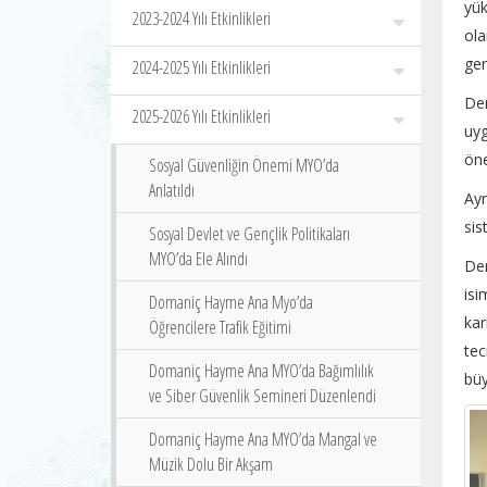
yü
2023-2024 Yılı Etkinlikleri
ola
ger
2024-2025 Yılı Etkinlikleri
Der
2025-2026 Yılı Etkinlikleri
uyg
öne
Sosyal Güvenliğin Önemi MYO’da
Anlatıldı
Ayr
sis
Sosyal Devlet ve Gençlik Politikaları
MYO’da Ele Alındı
Der
isi
Domaniç Hayme Ana Myo’da
kar
Öğrencilere Trafik Eğitimi
tec
Domaniç Hayme Ana MYO’da Bağımlılık
büy
ve Siber Güvenlik Semineri Düzenlendi
Domaniç Hayme Ana MYO’da Mangal ve
Müzik Dolu Bir Akşam