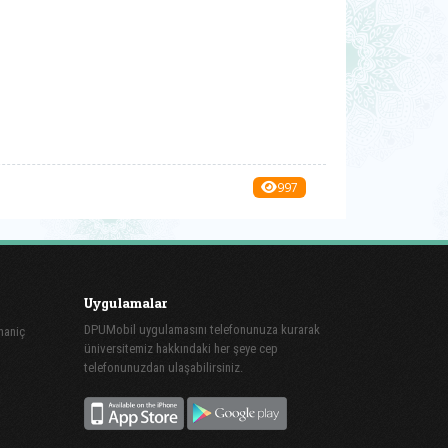
997
Uygulamalar
DPUMobil uygulamasını telefonunuza kurarak
maniç
üniversitemiz hakkındaki her şeye cep
telefonunuzdan ulaşabilirsiniz.