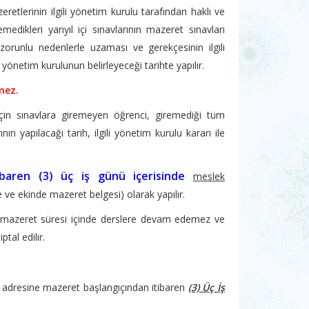
etlerinin ilgili yönetim kurulu tarafından haklı ve
dikleri yarıyıl içi sınavlarının mazeret sınavları
orunlu nedenlerle uzaması ve gerekçesinin ilgili
yönetim kurulunun belirleyeceği tarihte yapılır.
mez.
için sınavlara giremeyen öğrenci, giremediği tüm
ın yapılacağı tarih, ilgili yönetim kurulu kararı ile
ibaren (3) üç iş günü içerisinde
meslek
çe ve ekinde mazeret belgesi) olarak yapılır.
ci, mazeret süresi içinde derslere devam edemez ve
ptal edilir.
m adresine mazeret başlangıçından itibaren
(3) Üç İş