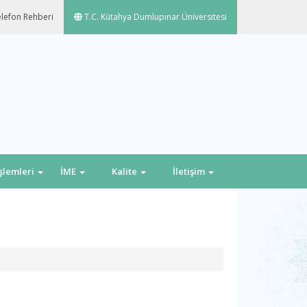
lefon Rehberi
T.C. Kütahya Dumlupınar Üniversitesi
İşlemleri
İME
Kalite
İletişim