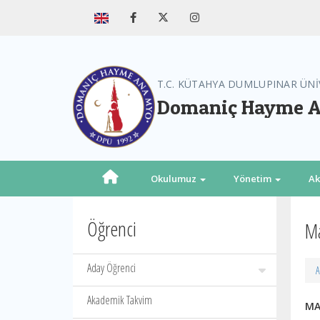
T.C. KÜTAHYA DUMLUPINAR ÜNİ
Domaniç Hayme A
Okulumuz
Yönetim
A
Öğrenci
Ma
Aday Öğrenci
A
Akademik Takvim
MA