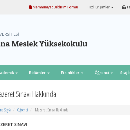
Memnuniyet Bildirim Formu
Hızlı Erişimler
Te
VERSİTESİ
na Meslek Yüksekokulu
kademik
Bölümler
Etkinlikler
Öğrenci
Staj 
zeret Sınavı Hakkında
na Sayfa
Öğrenci
Mazeret Sınavı Hakkında
ZERET SINAVI