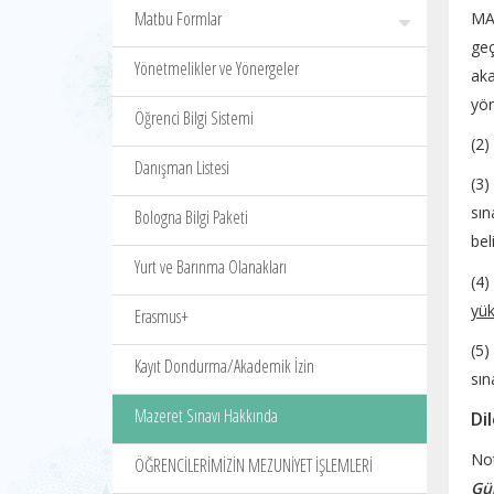
Matbu Formlar
MAD
geç
Yönetmelikler ve Yönergeler
aka
yön
Öğrenci Bilgi Sistemi
(2)
Danışman Listesi
(3)
sın
Bologna Bilgi Paketi
beli
Yurt ve Barınma Olanakları
(4
yük
Erasmus+
(5)
Kayıt Dondurma/Akademik İzin
sın
Mazeret Sınavı Hakkında
Di
Not
ÖĞRENCİLERİMİZİN MEZUNİYET İŞLEMLERİ
Gün