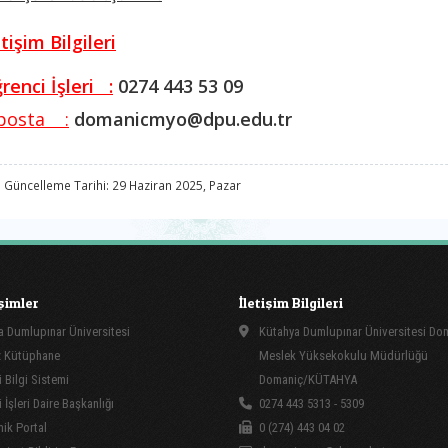
etişim Bilgileri
renci İşleri :
0274 443 53 09
posta :
domanicmyo@dpu.edu.tr
 Güncelleme Tarihi: 29 Haziran 2025, Pazar
işimler
İletişim Bilgileri
 Dumlupınar Üniversitesi
Kütahya Dumlupınar Üniversitesi Do
 Kütüphane
Meslek Yüksekokulu Müdürlüğü
 Bilgi Sistemi
Domaniç/KÜTAHYA
İşleri Daire Başkanlığı
0274 443 5313 - 5309
ik Portal
0 (274) 443 04 02