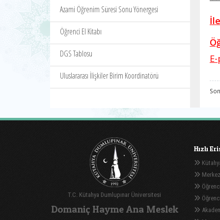
Azami Öğrenim Süresi Sonu Yönergesi
İl
Öğrenci El Kitabı
Öğ
DGS Tablosu
E-
Uluslararası İlişkiler Birim Koordinatörü
Son
Hızlı Er
Kütahya
Merkez
Öğrenci
T.C. Kütahya Dumlupınar Üniversitesi
Öğrenci 
Domaniç Hayme Ana Meslek
Akadem