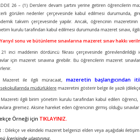
DE 26 – (1) Derslere devam şartını yerine getiren öğrencilerin mazer
erli görülen nedenler çerçevesinde kabul edilmesi durumunda, gireme
demik takvim çerçevesinde yapılır. Ancak, öğrencinin mazeretinin z
etim kurulu tarafından kabul edilmesi durumunda mazeret sınavı, ilgili 
Yarıyıl sonu ve bütünleme sınavlarına mazeret sınav hakkı veril
 21 inci maddenin dördüncü fıkrası çerçevesinde görevlendirildiği 
avlar için mazeret sınavına girebilir. Bu öğrencilerin mazeret sınavların
rlenir.
mazeretin başlangıcından it
) Mazeret ile ilgili müracaat,
sekokullarında müdürlüklere
mazeretini gösterir belge ile yazılı (dilek
 Mazereti ilgili birim yönetim kurulu tarafından kabul edilen öğren
avlara giremez. Aksine hareket eden öğrencinin girmiş olduğu sınavlar i
lekçe Örneği için
TIKLAYINIZ.
 : Dilekçe ve ekindeki mazeret belgenizi elden veya aşağıdaki iletişi
ü İçerisinde ulaştırınız.