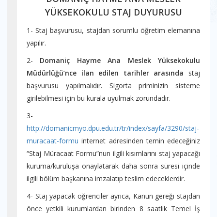
YÜKSEKOKULU STAJ DUYURUSU
1- Staj başvurusu, stajdan sorumlu öğretim elemanına
yapılır.
2-
Domaniç Hayme Ana Meslek Yüksekokulu
Müdürlüğü’nce ilan edilen tarihler arasında
staj
başvurusu yapılmalıdır. Sigorta priminizin sisteme
girilebilmesi için bu kurala uyulmak zorundadır.
3-
http://domanicmyo.dpu.edu.tr/tr/index/sayfa/3290/staj-
muracaat-formu
internet adresinden temin edeceğiniz
“Staj Müracaat Formu”nun ilgili kısımlarını staj yapacağı
kuruma/kuruluşa onaylatarak daha sonra süresi içinde
ilgili bölüm başkanına imzalatıp teslim edeceklerdir.
4- Staj yapacak öğrenciler ayrıca, Kanun gereği stajdan
önce yetkili kurumlardan birinden 8 saatlik Temel İş