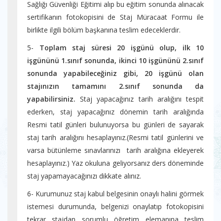
Sağlığı Güvenliği Eğitimi alıp bu eğitim sonunda alınacak
sertifikanın fotokopisini de Staj Müracaat Formu ile
birlikte ilgili bölüm başkanına teslim edeceklerdir.
5-
Toplam staj süresi 20 işgünü olup, ilk 10
işgününü 1.sınıf sonunda, ikinci 10 işgününü 2.sınıf
sonunda yapabileceğiniz gibi, 2
0 işgünü olan
stajınızın tamamını 2.sınıf sonunda da
yapabilirsiniz.
Staj yapacağınız tarih aralığını tespit
ederken, staj yapacağınız dönemin tarih aralığında
Resmi tatil günleri bulunuyorsa bu günleri de sayarak
staj tarih aralığını hesaplayınız.(Resmi tatil günlerini ve
varsa bütünleme sınavlarınızı tarih aralığına ekleyerek
hesaplayınız.) Yaz okuluna geliyorsanız ders döneminde
staj yapamayacağınızı dikkate alınız.
6- Kurumunuz staj kabul belgesinin onaylı halini görmek
istemesi durumunda, belgenizi onaylatıp fotokopisini
tekrar stajdan sorumlu öğretim elemanına teslim