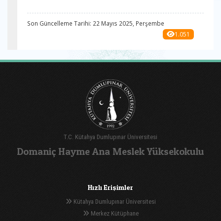
Son Güncelleme Tarihi: 22 Mayıs 2025, Perşembe
1.051
T.C. Kütahya Dumlupınar Üniversitesi
Domaniç Hayme Ana Meslek Yüksekokulu
Hızlı Erişimler
Kütahya Dumlupınar Üniversitesi
Merkez Kütüphane