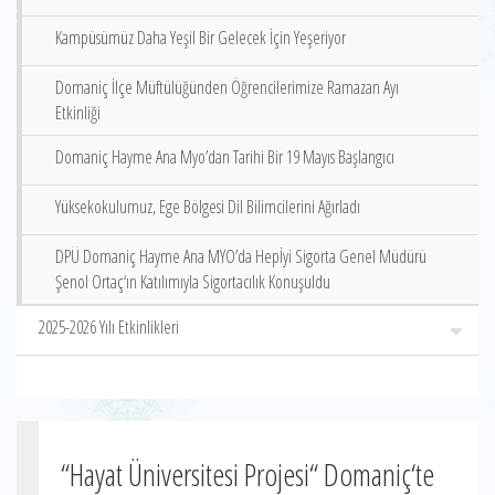
Kampüsümüz Daha Yeşil Bir Gelecek İçin Yeşeriyor
Domaniç İlçe Müftülüğünden Öğrencilerimize Ramazan Ayı
Etkinliği
Domaniç Hayme Ana Myo’dan Tarihi Bir 19 Mayıs Başlangıcı
Yüksekokulumuz, Ege Bölgesi Dil Bilimcilerini Ağırladı
DPÜ Domaniç Hayme Ana MYO’da Hepİyi Sigorta Genel Müdürü
Şenol Ortaç‘ın Katılımıyla Sigortacılık Konuşuldu
2025-2026 Yılı Etkinlikleri
“Hayat Üniversitesi Projesi“ Domaniç‘te