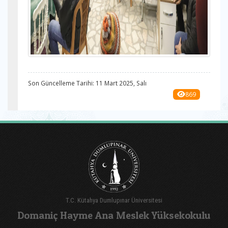
Son Güncelleme Tarihi: 11 Mart 2025, Salı
869
T.C. Kütahya Dumlupınar Üniversitesi
Domaniç Hayme Ana Meslek Yüksekokulu