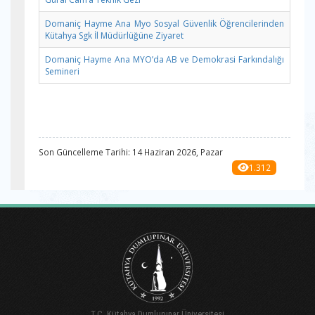
Domaniç Hayme Ana Myo Sosyal Güvenlik Öğrencilerinden
Kütahya Sgk İl Müdürlüğüne Ziyaret
Domaniç Hayme Ana MYO’da AB ve Demokrasi Farkındalığı
Semineri
Son Güncelleme Tarihi: 14 Haziran 2026, Pazar
1.312
T.C. Kütahya Dumlupınar Üniversitesi