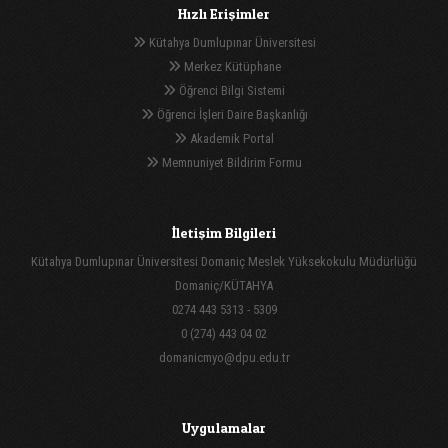
Hızlı Erişimler
Kütahya Dumlupınar Üniversitesi
Merkez Kütüphane
Öğrenci Bilgi Sistemi
Öğrenci İşleri Daire Başkanlığı
Akademik Portal
Memnuniyet Bildirim Formu
İletişim Bilgileri
Kütahya Dumlupınar Üniversitesi Domaniç Meslek Yüksekokulu Müdürlüğü
Domaniç/KÜTAHYA
0274 443 5313 - 5309
0 (274) 443 04 02
domanicmyo@dpu.edu.tr
Uygulamalar