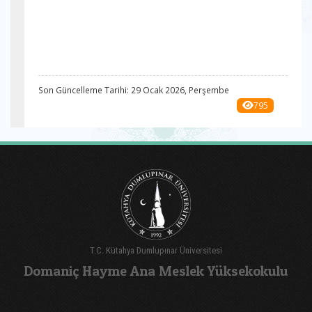
Son Güncelleme Tarihi: 29 Ocak 2026, Perşembe
795
T.C. Kütahya Dumlupınar Üniversitesi
Domaniç Hayme Ana Meslek Yüksekokulu