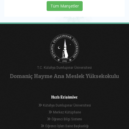
Tüm Manşetler
T.C. Kütahya Dumlupınar Üniversitesi
Domaniç Hayme Ana Meslek Yüksekokulu
Hızlı Erişimler
Kütahya Dumlupınar Üniversitesi
Merkez Kütüphane
Öğrenci Bilgi Sistemi
Öğrenci İşleri Daire Başkanlığı