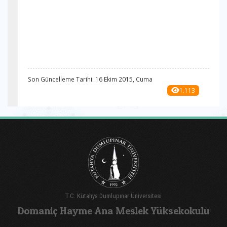
Son Güncelleme Tarihi: 16 Ekim 2015, Cuma
1.113
T.C. Kütahya Dumlupınar Üniversitesi
Domaniç Hayme Ana Meslek Yüksekokulu