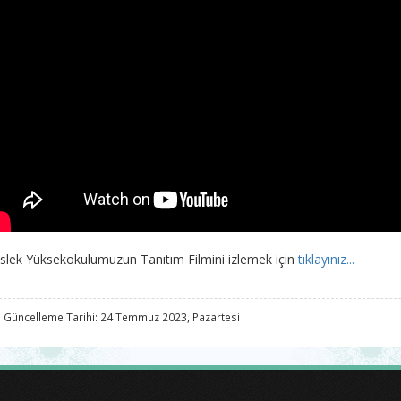
lek Yüksekokulumuzun Tanıtım Filmini izlemek için
tıklayınız...
 Güncelleme Tarihi: 24 Temmuz 2023, Pazartesi