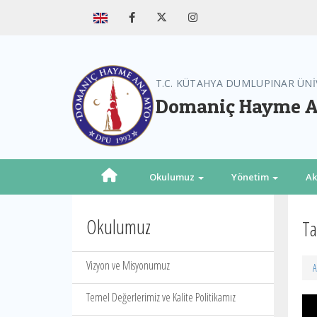
T.C. KÜTAHYA DUMLUPINAR ÜNİ
Domaniç Hayme A
Okulumuz
Yönetim
A
Okulumuz
Ta
Vizyon ve Misyonumuz
A
Temel Değerlerimiz ve Kalite Politikamız