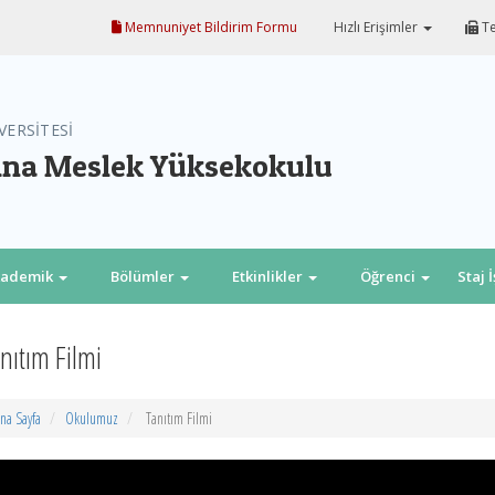
Memnuniyet Bildirim Formu
Hızlı Erişimler
Te
VERSİTESİ
na Meslek Yüksekokulu
kademik
Bölümler
Etkinlikler
Öğrenci
Staj 
nıtım Filmi
na Sayfa
Okulumuz
Tanıtım Filmi