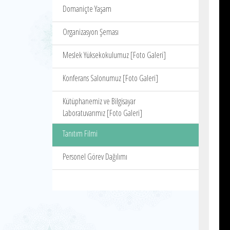
Domaniçte Yaşam
Organizasyon Şeması
Meslek Yüksekokulumuz [Foto Galeri]
Konferans Salonumuz [Foto Galeri]
Kütüphanemiz ve Bilgisayar
Laboratuvarımız [Foto Galeri]
Tanıtım Filmi
Personel Görev Dağılımı