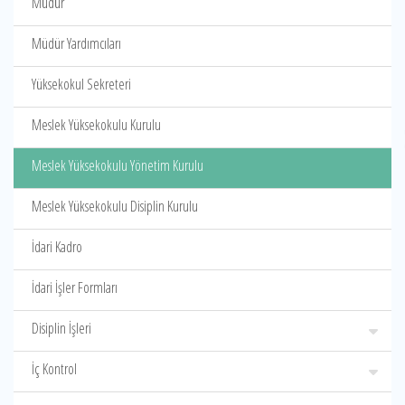
Müdür
Müdür Yardımcıları
Yüksekokul Sekreteri
Meslek Yüksekokulu Kurulu
Meslek Yüksekokulu Yönetim Kurulu
Meslek Yüksekokulu Disiplin Kurulu
İdari Kadro
İdari İşler Formları
Disiplin İşleri
İç Kontrol