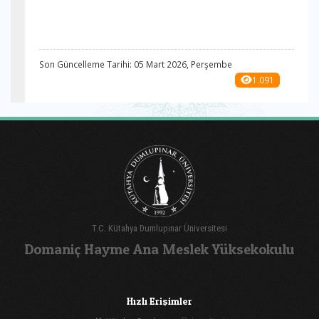
Son Güncelleme Tarihi: 05 Mart 2026, Perşembe
1.091
T.C. Kütahya Dumlupınar Üniversitesi
Domaniç Hayme Ana Meslek Yüksekokulu
Hızlı Erişimler