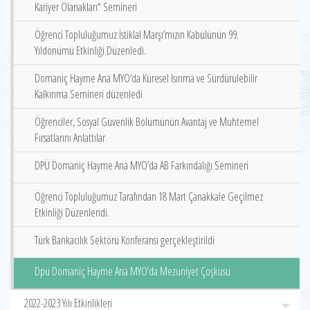
Kariyer Olanakları“ Semineri
Öğrenci Topluluğumuz İstiklal Marşı’mızın Kabülünün 99.
Yıldönümü Etkinliği Düzenledi.
Domaniç Hayme Ana MYO‘da Küresel Isınma ve Sürdürülebilir
Kalkınma Semineri düzenledi
Öğrenciler, Sosyal Güvenlik Bölümünün Avantaj ve Muhtemel
Fırsatlarını Anlattılar
DPÜ Domaniç Hayme Ana MYO’da AB Farkındalığı Semineri
Öğrenci Topluluğumuz Tarafından 18 Mart Çanakkale Geçilmez
Etkinliği Düzenlendi.
Türk Bankacılık Sektörü Konferansı gerçekleştirildi
Dpü Domaniç Hayme Ana MYO’da Mezuniyet Çoşkusu
2022-2023 Yılı Etkinlikleri