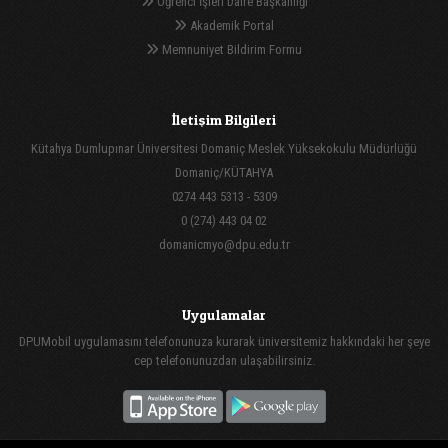
Öğrenci İşleri Daire Başkanlığı
Akademik Portal
Memnuniyet Bildirim Formu
İletişim Bilgileri
Kütahya Dumlupınar Üniversitesi Domaniç Meslek Yüksekokulu Müdürlüğü
Domaniç/KÜTAHYA
0274 443 5313 - 5309
0 (274) 443 04 02
domanicmyo@dpu.edu.tr
Uygulamalar
DPUMobil uygulamasını telefonunuza kurarak üniversitemiz hakkındaki her şeye
cep telefonunuzdan ulaşabilirsiniz.