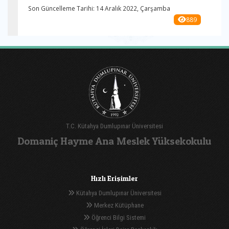
Son Güncelleme Tarihi: 14 Aralık 2022, Çarşamba
889
T.C. Kütahya Dumlupınar Üniversitesi
Domaniç Hayme Ana Meslek Yüksekokulu
Hızlı Erişimler
Kütahya Dumlupınar Üniversitesi
Merkez Kütüphane
Öğrenci Bilgi Sistemi