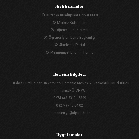
Hızlı Erişimler
Kütahya Dumlupınar Üniversitesi
Merkez Kütüphane
Öğrenci Bilgi Sistemi
Öğrenci İşleri Daire Başkanlığı
Akademik Portal
Memnuniyet Bildirim Formu
İletişim Bilgileri
Kütahya Dumlupınar Üniversitesi Domaniç Meslek Yüksekokulu Müdürlüğü
Domaniç/KÜTAHYA
0274 443 5313 - 5309
0 (274) 443 04 02
domanicmyo@dpu.edu.tr
Uygulamalar