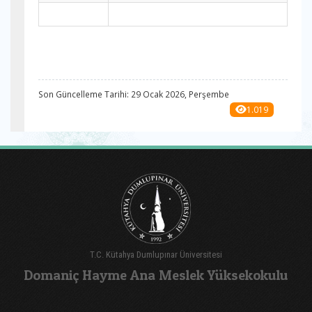
Son Güncelleme Tarihi: 29 Ocak 2026, Perşembe
1.019
T.C. Kütahya Dumlupınar Üniversitesi
Domaniç Hayme Ana Meslek Yüksekokulu