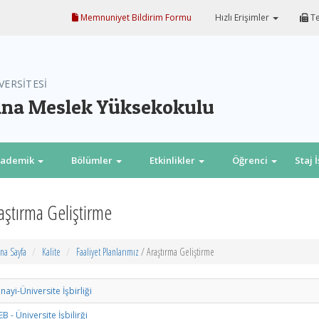
Memnuniyet Bildirim Formu
Hızlı Erişimler
Te
VERSİTESİ
na Meslek Yüksekokulu
kademik
Bölümler
Etkinlikler
Öğrenci
Staj 
aştırma Geliştirme
na Sayfa
Kalite
Faaliyet Planlarımız
/ Araştırma Geliştirme
nayi-Üniversite İşbirliği
B - Üniversite İşbilirği