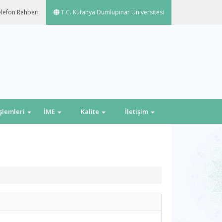
lefon Rehberi
T.C. Kütahya Dumlupınar Üniversitesi
İşlemleri
İME
Kalite
İletişim