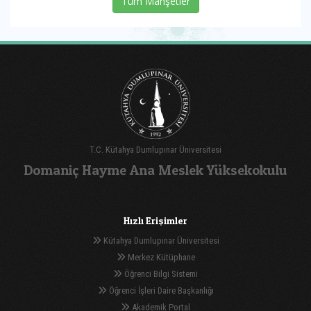
Tüm Manşetler
T.C. Kütahya Dumlupınar Üniversitesi
Domaniç Hayme Ana Meslek Yüksekokulu
Hızlı Erişimler
Kütahya Dumlupınar Üniversitesi
Merkez Kütüphane
Öğrenci Bilgi Sistemi
Öğrenci İşleri Daire Başkanlığı
Akademik Portal