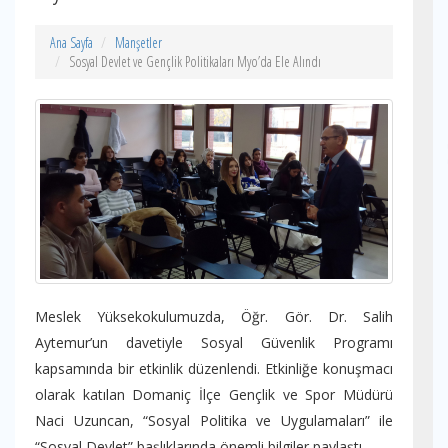
Ana Sayfa
Manşetler
Sosyal Devlet ve Gençlik Politikaları Myo’da Ele Alındı
Meslek Yüksekokulumuzda, Öğr. Gör. Dr. Salih
Aytemur’un davetiyle Sosyal Güvenlik Programı
kapsamında bir etkinlik düzenlendi. Etkinliğe konuşmacı
olarak katılan Domaniç İlçe Gençlik ve Spor Müdürü
Naci Uzuncan, “Sosyal Politika ve Uygulamaları” ile
“Sosyal Devlet” başlıklarında önemli bilgiler paylaştı.