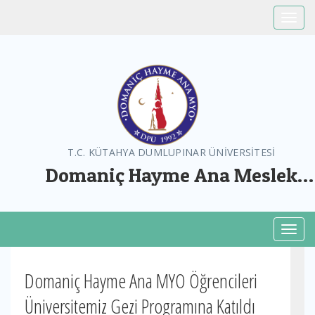
Toggle
T.C. KÜTAHYA DUMLUPINAR ÜNİVERSİTESİ
Domaniç Hayme Ana Meslek
Yüksekokulu
Toggl
Domaniç Hayme Ana MYO Öğrencileri
Üniversitemiz Gezi Programına Katıldı