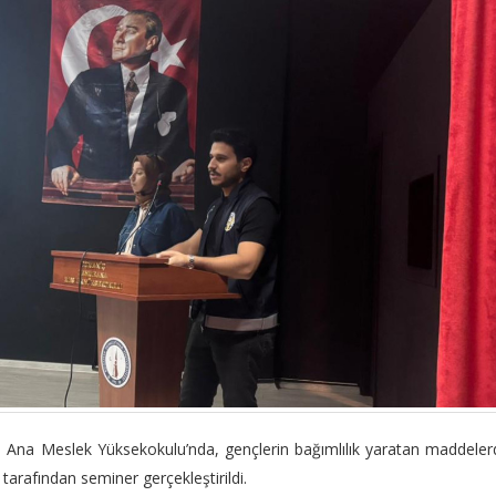
Ana Meslek Yüksekokulu’nda, gençlerin bağımlılık yaratan maddele
arafından seminer gerçekleştirildi.