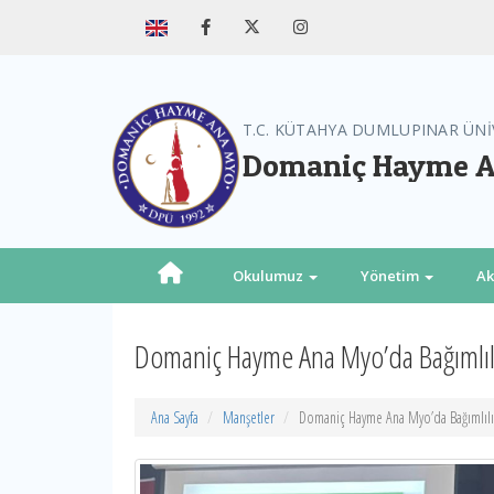
T.C. KÜTAHYA DUMLUPINAR ÜNİ
Domaniç Hayme A
Okulumuz
Yönetim
A
Domaniç Hayme Ana Myo’da Bağımlıl
Ana Sayfa
Manşetler
Domaniç Hayme Ana Myo’da Bağımlıl