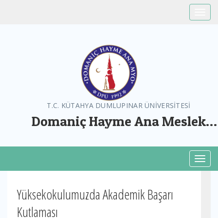
Toggle
T.C. KÜTAHYA DUMLUPINAR ÜNİVERSİTESİ
Domaniç Hayme Ana Meslek
Yüksekokulu
Toggl
Yüksekokulumuzda Akademik Başarı
Kutlaması