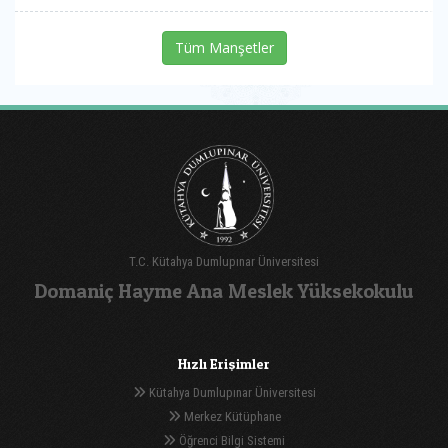
Tüm Manşetler
T.C. Kütahya Dumlupınar Üniversitesi
Domaniç Hayme Ana Meslek Yüksekokulu
Hızlı Erişimler
Kütahya Dumlupınar Üniversitesi
Merkez Kütüphane
Öğrenci Bilgi Sistemi