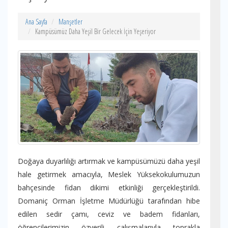
Ana Sayfa
Manşetler
Kampüsümüz Daha Yeşil Bir Gelecek İçin Yeşeriyor
Doğaya duyarlılığı artırmak ve kampüsümüzü daha yeşil
hale getirmek amacıyla, Meslek Yüksekokulumuzun
bahçesinde fidan dikimi etkinliği gerçekleştirildi.
Domaniç Orman İşletme Müdürlüğü tarafından hibe
edilen sedir çamı, ceviz ve badem fidanları,
öğrencilerimizin özverili çalışmalarıyla toprakla