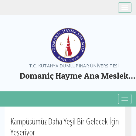
Toggle
T.C. KÜTAHYA DUMLUPINAR ÜNİVERSİTESİ
Domaniç Hayme Ana Meslek
Yüksekokulu
Toggl
Kampüsümüz Daha Yeşil Bir Gelecek İçin
Yeşeriyor