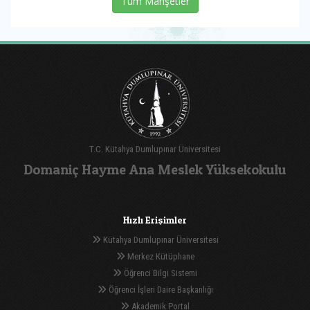
Tüm Manşetler
T.C. Kütahya Dumlupınar Üniversitesi
Domaniç Hayme Ana Meslek Yüksekokulu
Hızlı Erişimler
Kütahya Dumlupınar Üniversitesi
Merkez Kütüphane
Öğrenci Bilgi Sistemi
Öğrenci İşleri Daire Başkanlığı
Akademik Portal