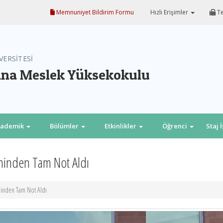
Memnuniyet Bildirim Formu
Hızlı Erişimler
Te
VERSİTESİ
na Meslek Yüksekokulu
kademik
Bölümler
Etkinlikler
Öğrenci
Staj 
minden Tam Not Aldı
inden Tam Not Aldı