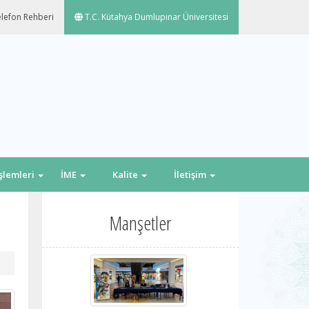
lefon Rehberi
T.C. Kütahya Dumlupınar Üniversitesi
İşlemleri
İME
Kalite
İletişim
Manşetler