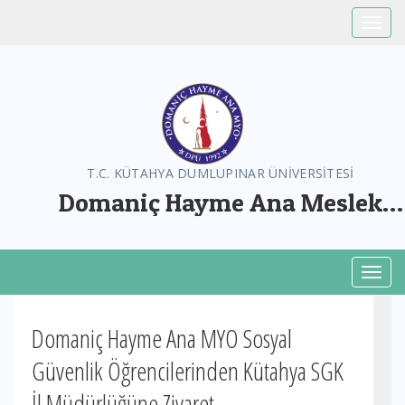
Toggle
T.C. KÜTAHYA DUMLUPINAR ÜNİVERSİTESİ
Domaniç Hayme Ana Meslek
Yüksekokulu
Toggl
Domaniç Hayme Ana MYO Sosyal
Güvenlik Öğrencilerinden Kütahya SGK
İl Müdürlüğüne Ziyaret