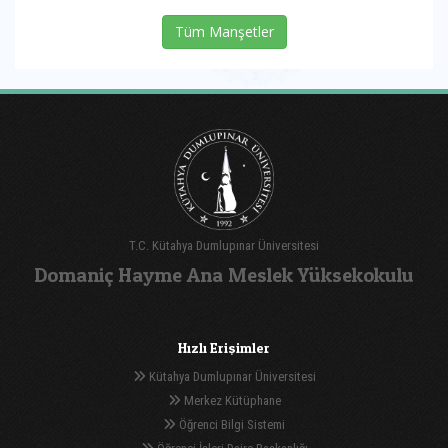
Tüm Manşetler
T.C. Kütahya Dumlupınar Üniversitesi
Domaniç Hayme Ana Meslek Yüksekokulu
Hızlı Erişimler
Kütahya Dumlupınar Üniversitesi
Merkez Kütüphane
Öğrenci Bilgi Sistemi