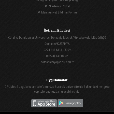
Öğrenci İşleri Daire Başkanlığı
Akademik Portal
Memnuniyet Bildirim Formu
İletişim Bilgileri
Kütahya Dumlupınar Üniversitesi Domaniç Meslek Yüksekokulu Müdürlüğü
Domaniç/KÜTAHYA
0274 443 5313 - 5309
0 (274) 443 04 02
domanicmyo@dpu.edu.tr
Uygulamalar
DPUMobil uygulamasını telefonunuza kurarak üniversitemiz hakkındaki her şeye
cep telefonunuzdan ulaşabilirsiniz.